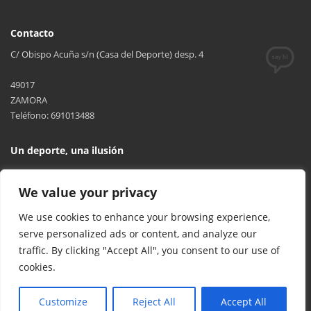
Contacto
C/ Obispo Acuña s/n (Casa del Deporte) desp. 4
49017
ZAMORA
Teléfono: 691013488
Un deporte, una ilusión
We value your privacy
We use cookies to enhance your browsing experience,
serve personalized ads or content, and analyze our
traffic. By clicking "Accept All", you consent to our use of
cookies.
© 2017 FCYLBM Federación Territorial de Balonmano de Castilla y
León. Todos los derechos reservados. Desarrollado por
TOOOLS
.
Customize
Reject All
Accept All