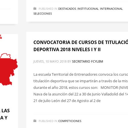
PUBLISHED IN
DESTACADOS
,
INSTITUCIONAL
,
INTERNACIONAL
,
SELECCIONES
CONVOCATORIA DE CURSOS DE TITULACI
DEPORTIVA 2018 NIVELES I Y II
JUEVES, 10 MAYO 2018
BY
SECRETARIO FCYLBM
La escuela Territorial de Entrenadores convoca los curs
titulación deportiva que se impartirán a través de la m
durante el año 2018, estos cursos son: MONITOR (NIVE
Nava de la asunción del 22 a 30 de Junio Valladolid del 14
21 de Julio León del 27 de Agosto al 2 de
 LAS
A Y
PUBLISHED IN
COMPETICIONES