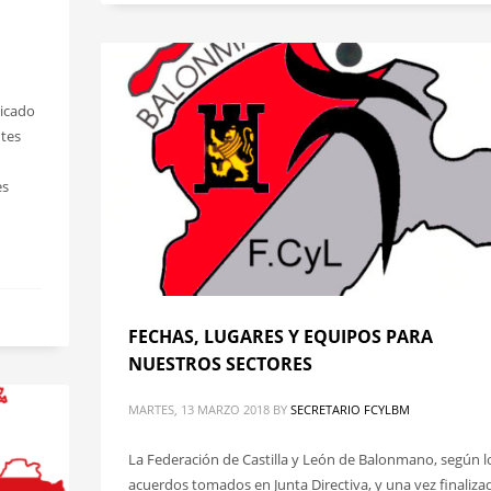
licado
ntes
es
FECHAS, LUGARES Y EQUIPOS PARA
NUESTROS SECTORES
MARTES, 13 MARZO 2018
BY
SECRETARIO FCYLBM
La Federación de Castilla y León de Balonmano, según l
acuerdos tomados en Junta Directiva, y una vez finaliza