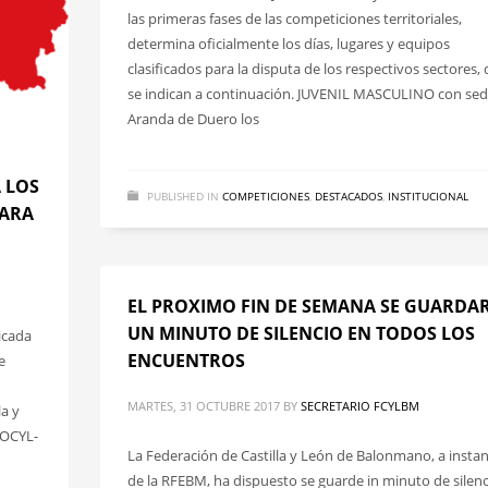
las primeras fases de las competiciones territoriales,
determina oficialmente los días, lugares y equipos
clasificados para la disputa de los respectivos sectores,
se indican a continuación. JUVENIL MASCULINO con sed
Aranda de Duero los
 LOS
PUBLISHED IN
COMPETICIONES
,
DESTACADOS
,
INSTITUCIONAL
PARA
EL PROXIMO FIN DE SEMANA SE GUARDA
UN MINUTO DE SILENCIO EN TODOS LOS
licada
ENCUENTROS
e
MARTES, 31 OCTUBRE 2017
BY
SECRETARIO FCYLBM
a y
BOCYL-
La Federación de Castilla y León de Balonmano, a instan
de la RFEBM, ha dispuesto se guarde in minuto de silenc