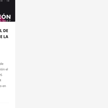
L DE
E LA
 de
ión el
OS
M
so en