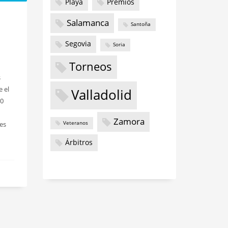
Playa
Premios
Salamanca
Santoña
Segovia
Soria
Torneos
s
 el
Valladolid
00
Zamora
Veteranos
tes
Árbitros