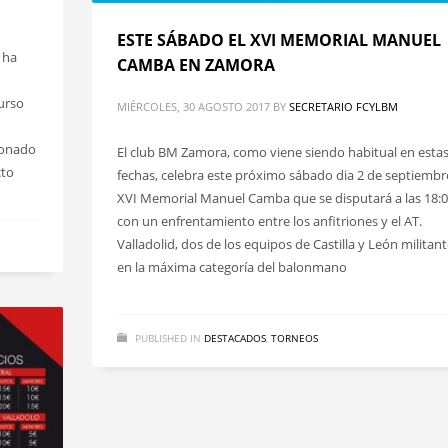
ESTE SÁBADO EL XVI MEMORIAL MANUEL
 ha
CAMBA EN ZAMORA
urso
MIÉRCOLES, 30 AGOSTO 2017
BY
SECRETARIO FCYLBM
ionado
El club BM Zamora, como viene siendo habitual en esta
cto
fechas, celebra este próximo sábado dia 2 de septiembre
XVI Memorial Manuel Camba que se disputará a las 18:
con un enfrentamiento entre los anfitriones y el AT.
Valladolid, dos de los equipos de Castilla y León militan
en la máxima categoría del balonmano
PUBLISHED IN
DESTACADOS
,
TORNEOS