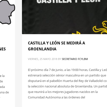
CASTILLA Y LEÓN SE MEDIRÁ A
NES
GROENLANDIA
VIERNES, 25 MAYO 2018
BY
SECRETARIO FCYLBM
El próximo día 7 de junio, a las 19:00 horas, Castilla y Le
estrenará selección sénior masculina en un partido que 
e la
disputará en el pabellón Huerta del Rey de Valladolid c
 de
la selección nacional absoluta de Groenlandia. Un parti
rada
que reunirá a los mejores jugadores nacidos en la
 una de
Comunidad Autónoma a las órdenes del
r