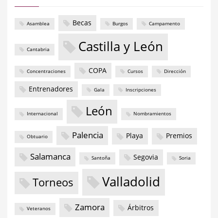
Becas
Asamblea
Burgos
Campamento
Castilla y León
Cantabria
COPA
Concentraciones
Cursos
Dirección
Entrenadores
Gala
Inscripciones
León
Internacional
Nombramientos
Palencia
Playa
Premios
Obtuario
Salamanca
Segovia
Santoña
Soria
Valladolid
Torneos
Zamora
Árbitros
Veteranos