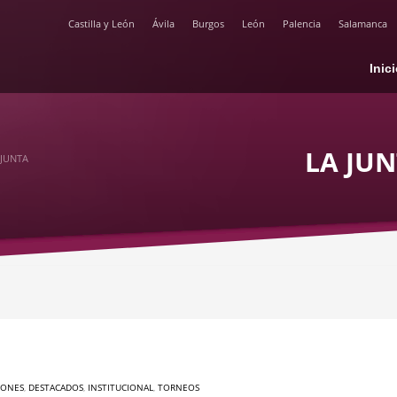
Castilla y León
Ávila
Burgos
León
Palencia
Salamanca
Inic
LA JUN
 JUNTA
IONES
,
DESTACADOS
,
INSTITUCIONAL
,
TORNEOS