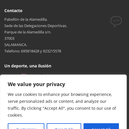
Contacto
Pabellón de la Alamedilla.
Sede de las Delegaciones Deportivas.
Parque de la Alamedilla s/n.
37003
SALAMANCA.
Telefono: 695818428 y 923215578
Un deporte, una ilusión
We value your privacy
We use cookies to enhance your browsing experience,
serve personalized ads or content, and analyze our
traffic. By clicking "Accept All", you consent to our use of
cookies.
© 2017 FCYLBM Federación Territorial de Balonmano de Castilla y
León. Todos los derechos reservados. Desarrollado por
TOOOLS
.