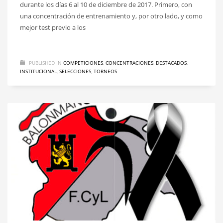
durante los días 6 al 10 de diciembre de 2017. Primero, con
una concentración de entrenamiento y, por otro lado, y como
mejor test previo a los
PUBLISHED IN
COMPETICIONES
,
CONCENTRACIONES
,
DESTACADOS
,
INSTITUCIONAL
,
SELECCIONES
,
TORNEOS