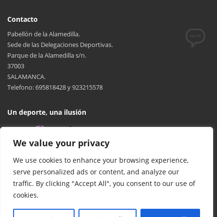
Contacto
Pabellón de la Alamedilla.
Sede de las Delegaciones Deportivas.
Parque de la Alamedilla s/n.
37003
SALAMANCA.
Telefono: 695818428 y 923215578
Un deporte, una ilusión
We value your privacy
We use cookies to enhance your browsing experience,
serve personalized ads or content, and analyze our
traffic. By clicking "Accept All", you consent to our use of
cookies.
© 2017 FCYLBM Federación Territorial de Balonmano de Castilla y
León. Todos los derechos reservados. Desarrollado por
TOOOLS
.