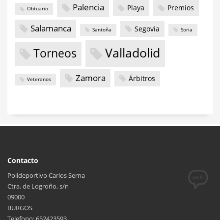
Palencia
Playa
Premios
Obtuario
Salamanca
Segovia
Santoña
Soria
Valladolid
Torneos
Zamora
Árbitros
Veteranos
Contacto
Polideportivo Carlos Serna
Ctra. de Logroño, s/n
09000
BURGOS
Telefono: 652423593