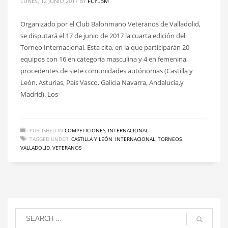
LUNES, 12 JUNIO 2017
BY
FCYLBM
Organizado por el Club Balonmano Veteranos de Valladolid,
se disputará el 17 de junio de 2017 la cuarta edición del
Torneo Internacional. Esta cita, en la que participarán 20
equipos con 16 en categoría masculina y 4 en femenina,
procedentes de siete comunidades autónomas (Castilla y
León, Asturias, País Vasco, Galicia Navarra, Andalucía,y
Madrid). Los
PUBLISHED IN
COMPETICIONES
,
INTERNACIONAL
TAGGED UNDER:
CASTILLA Y LEÓN
,
INTERNACIONAL
,
TORNEOS
,
VALLADOLID
,
VETERANOS