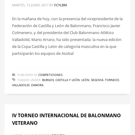
MARTES, 13 JUNIO 2017
BY
FCYLBM
En la mañana de hoy, con la presencia del vicepresidente de la
Federación de Castilla y León de Balonmano, Francisco Javier
Colmenero, y del presidente del Club Balonmano Atlético
Valladolid, Mario Arranz, ha sido presentada la nueva edición
de la Copa Castilla y León de categoría masculina en la que
participarán los equipos de Asobal
PUBLISHED IN
COMPETICIONES
TAGGED UNDER:
BURGOS
,
CASTILLA Y LEÓN
,
LEÓN
,
SEGOVIA
,
TORNEOS
,
VALLADOLID
,
ZAMORA
IV TORNEO INTERNACIONAL DE BALONMANO
VETERANO