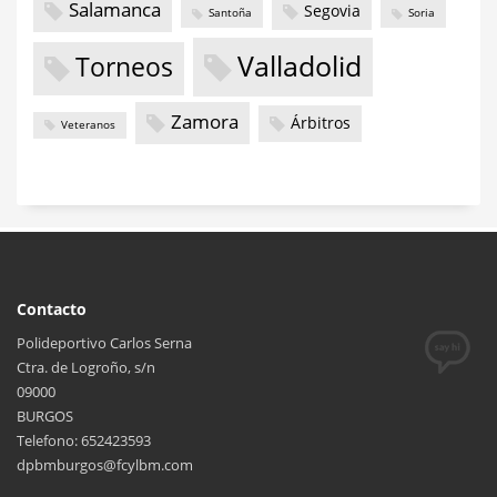
Salamanca
Segovia
Santoña
Soria
Valladolid
Torneos
Zamora
Árbitros
Veteranos
Contacto
Polideportivo Carlos Serna
Ctra. de Logroño, s/n
09000
BURGOS
Telefono: 652423593
dpbmburgos@fcylbm.com