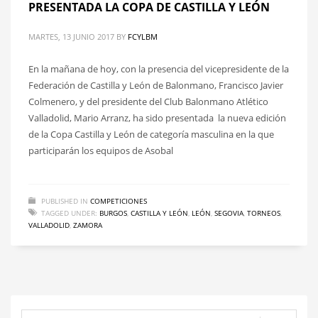
PRESENTADA LA COPA DE CASTILLA Y LEÓN
MARTES, 13 JUNIO 2017
BY
FCYLBM
En la mañana de hoy, con la presencia del vicepresidente de la
Federación de Castilla y León de Balonmano, Francisco Javier
Colmenero, y del presidente del Club Balonmano Atlético
Valladolid, Mario Arranz, ha sido presentada la nueva edición
de la Copa Castilla y León de categoría masculina en la que
participarán los equipos de Asobal
PUBLISHED IN
COMPETICIONES
TAGGED UNDER:
BURGOS
,
CASTILLA Y LEÓN
,
LEÓN
,
SEGOVIA
,
TORNEOS
,
VALLADOLID
,
ZAMORA