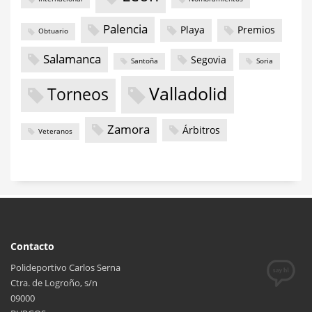
Palencia
Playa
Premios
Obtuario
Salamanca
Segovia
Santoña
Soria
Valladolid
Torneos
Zamora
Árbitros
Veteranos
Contacto
Polideportivo Carlos Serna
Ctra. de Logroño, s/n
09000