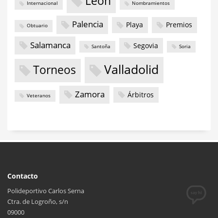
León
Internacional
Nombramientos
Palencia
Playa
Premios
Obtuario
Salamanca
Segovia
Santoña
Soria
Valladolid
Torneos
Zamora
Árbitros
Veteranos
Contacto
Polideportivo Carlos Serna
Ctra. de Logroño, s/n
09000