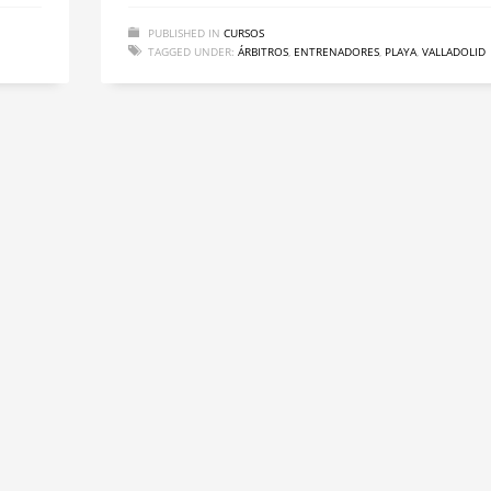
PUBLISHED IN
CURSOS
TAGGED UNDER:
ÁRBITROS
,
ENTRENADORES
,
PLAYA
,
VALLADOLID