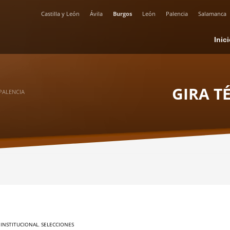
Castilla y León
Ávila
Burgos
León
Palencia
Salamanca
Inic
GIRA T
 PALENCIA
,
INSTITUCIONAL
,
SELECCIONES