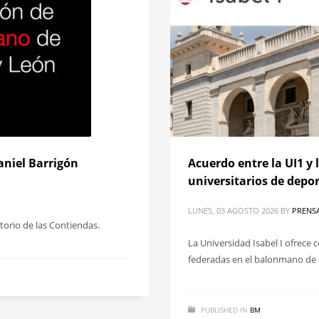
aniel Barrigón
Acuerdo entre la UI1 y 
universitarios de depor
LUNES, 03 AGOSTO 2026
BY
PRENS
atorio de las Contiendas.
La Universidad Isabel I ofrece 
federadas en el balonmano de C
PUBLISHED IN
BM