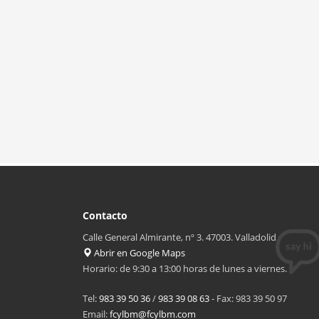
Contacto
Calle General Almirante, nº 3. 47003. Valladolid
Abrir en Google Maps
Horario: de 9:30 a 13:00 horas de lunes a viernes.
Tel:
983 39 50 36
/
983 39 08 63
- Fax: 983 39 50 97
Email:
fcylbm@fcylbm.com