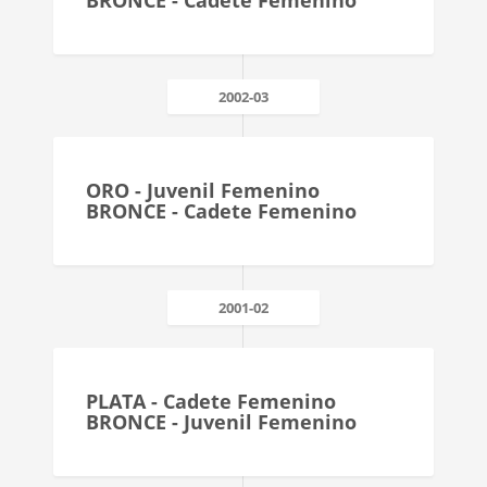
2002-03
ORO - Juvenil Femenino
BRONCE - Cadete Femenino
2001-02
PLATA - Cadete Femenino
BRONCE - Juvenil Femenino