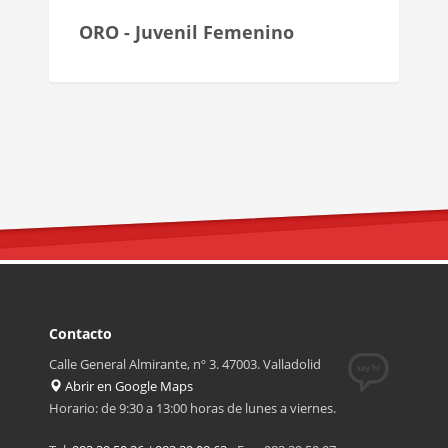
ORO - Juvenil Femenino
Contacto
Calle General Almirante, nº 3. 47003. Valladolid
Abrir en Google Maps
Horario: de 9:30 a 13:00 horas de lunes a viernes.