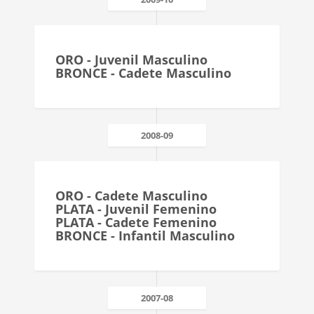
ORO - Juvenil Masculino
BRONCE - Cadete Masculino
2008-09
ORO - Cadete Masculino
PLATA - Juvenil Femenino
PLATA - Cadete Femenino
BRONCE - Infantil Masculino
2007-08