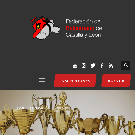
INSCRIPCIONES
AGENDA
HOME
FEDERACIÓN
PALMARÉS