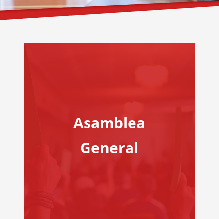
Asamblea
General
amblea General