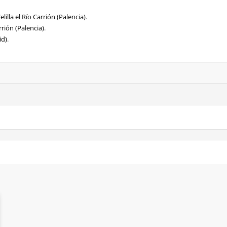
illa el Río Carrión (Palencia)
.
rrión (Palencia)
.
id)
.