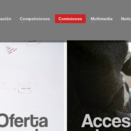
ración
Competiciones
Comisiones
Multimedia
Noti