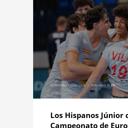
DOMINGO, 19 JULIO 2026
/
PUBLISHED IN
BM
Los Hispanos Júnior 
Campeonato de Eur