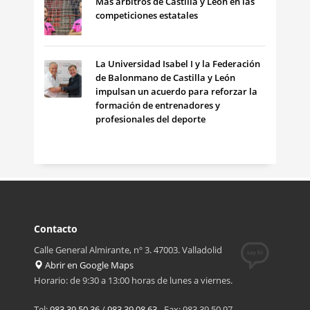
Más árbitros de Castilla y León en las
competiciones estatales
La Universidad Isabel I y la Federación
de Balonmano de Castilla y León
impulsan un acuerdo para reforzar la
formación de entrenadores y
profesionales del deporte
Contacto
Calle General Almirante, nº 3. 47003. Valladolid
Abrir en Google Maps
Horario: de 9:30 a 13:00 horas de lunes a viernes.
Tel:
983 39 50 36
/
983 39 08 63
- Fax: 983 39 50 97