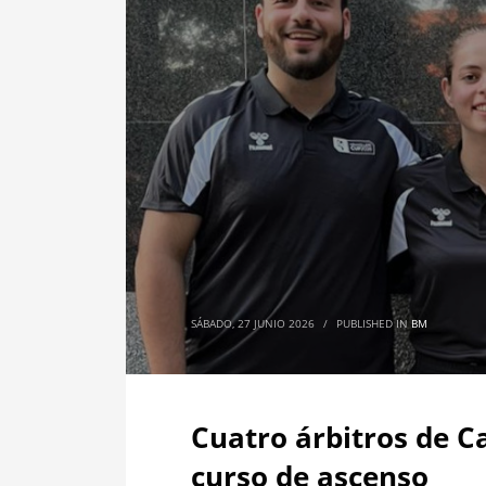
SÁBADO, 27 JUNIO 2026
/
PUBLISHED IN
BM
Cuatro árbitros de C
curso de ascenso