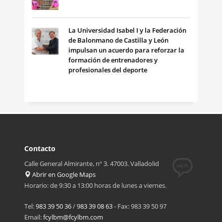
La Universidad Isabel I y la Federación
de Balonmano de Castilla y León
impulsan un acuerdo para reforzar la
formación de entrenadores y
profesionales del deporte
Contacto
Calle General Almirante, nº 3. 47003. Valladolid
Abrir en Google Maps
Horario: de 9:30 a 13:00 horas de lunes a viernes.
Tel:
983 39 50 36
/
983 39 08 63
- Fax: 983 39 50 97
Email:
fcylbm@fcylbm.com