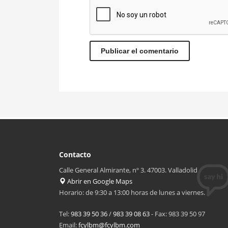
Contacto
Calle General Almirante, nº 3. 47003. Valladolid
Abrir en Google Maps
Horario: de 9:30 a 13:00 horas de lunes a viernes.
Tel:
983 39 50 36
/
983 39 08 63
- Fax: 983 39 50 97
Email:
fcylbm@fcylbm.com