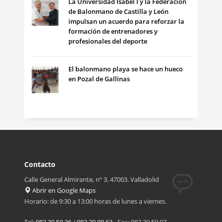
La Universidad Isabel I y la Federación
de Balonmano de Castilla y León
impulsan un acuerdo para reforzar la
formación de entrenadores y
profesionales del deporte
El balonmano playa se hace un hueco
en Pozal de Gallinas
Contacto
Calle General Almirante, nº 3. 47003. Valladolid
Abrir en Google Maps
Horario: de 9:30 a 13:00 horas de lunes a viernes.
Tel:
983 39 50 36
/
983 39 08 63
- Fax: 983 39 50 97