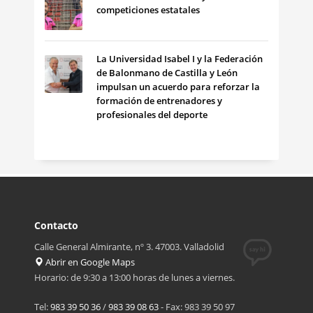
competiciones estatales
La Universidad Isabel I y la Federación
de Balonmano de Castilla y León
impulsan un acuerdo para reforzar la
formación de entrenadores y
profesionales del deporte
Contacto
Calle General Almirante, nº 3. 47003. Valladolid
Abrir en Google Maps
Horario: de 9:30 a 13:00 horas de lunes a viernes.
Tel:
983 39 50 36
/
983 39 08 63
- Fax: 983 39 50 97