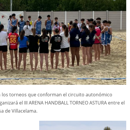
n los torneos que conforman el circuito autonómico
nizará el III ARENA HANDBALL TORNEO ASTURA entre el
esa de Villacelama.