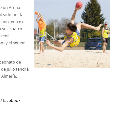
ge un Arena
izado por la
ano, entre el
án sus cuatro
uvenil
- y el sénior
mpeonato de
 de julio tendrá
e Almería.
/
facebook
.