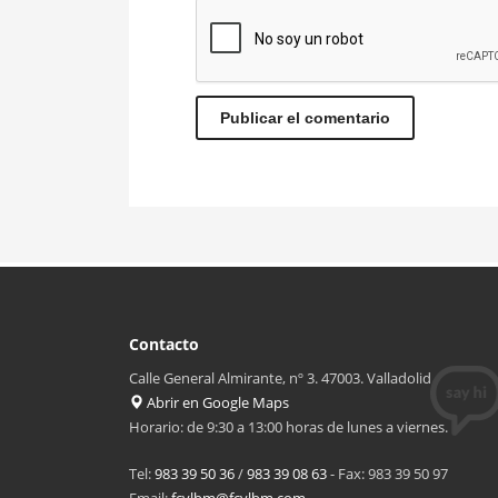
Contacto
Calle General Almirante, nº 3. 47003. Valladolid
Abrir en Google Maps
Horario: de 9:30 a 13:00 horas de lunes a viernes.
Tel:
983 39 50 36
/
983 39 08 63
- Fax: 983 39 50 97