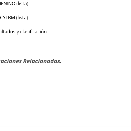
EMENINO
(
lista
).
 FCYLBM
(
lista
).
ultados
y
clasificación
.
aciones Relacionadas.