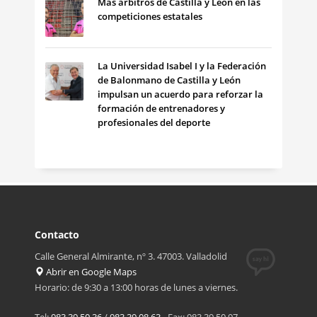
Más árbitros de Castilla y León en las
competiciones estatales
La Universidad Isabel I y la Federación
de Balonmano de Castilla y León
impulsan un acuerdo para reforzar la
formación de entrenadores y
profesionales del deporte
Contacto
Calle General Almirante, nº 3. 47003. Valladolid
Abrir en Google Maps
Horario: de 9:30 a 13:00 horas de lunes a viernes.
Tel:
983 39 50 36
/
983 39 08 63
- Fax: 983 39 50 97