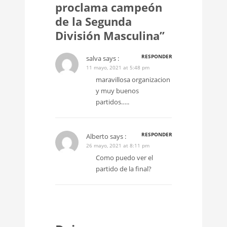
proclama campeón
de la Segunda
División Masculina”
RESPONDER
salva
says :
11 mayo, 2021 at 5:48 pm
maravillosa organizacion
y muy buenos
partidos…..
RESPONDER
Alberto
says :
26 mayo, 2021 at 8:11 pm
Como puedo ver el
partido de la final?