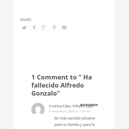
1 Comment to “ Ha
fallecido Alfredo
Gonzalo”
RESPONDER
Cristina Fdez. Piñeiro
says :
9 noviembre, 2020 at 1:07 am
Mi más sentido pésame
para su familia y para la