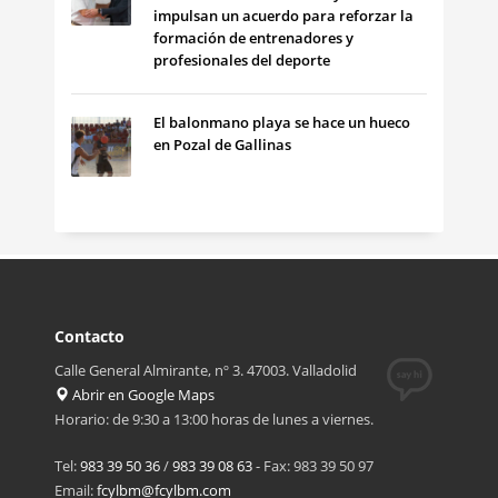
impulsan un acuerdo para reforzar la
formación de entrenadores y
profesionales del deporte
El balonmano playa se hace un hueco
en Pozal de Gallinas
Contacto
Calle General Almirante, nº 3. 47003. Valladolid
Abrir en Google Maps
Horario: de 9:30 a 13:00 horas de lunes a viernes.
Tel:
983 39 50 36
/
983 39 08 63
- Fax: 983 39 50 97
Email:
fcylbm@fcylbm.com