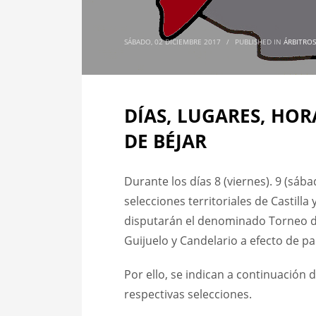
SÁBADO, 02 DICIEMBRE 2017
/
PUBLISHED IN
ÁRBITROS
DÍAS, LUGARES, HO
DE BÉJAR
Durante los días 8 (viernes). 9 (sáb
selecciones territoriales de Castilla
disputarán el denominado Torneo de 
Guijuelo y Candelario a efecto de p
Por ello, se indican a continuación 
respectivas selecciones.