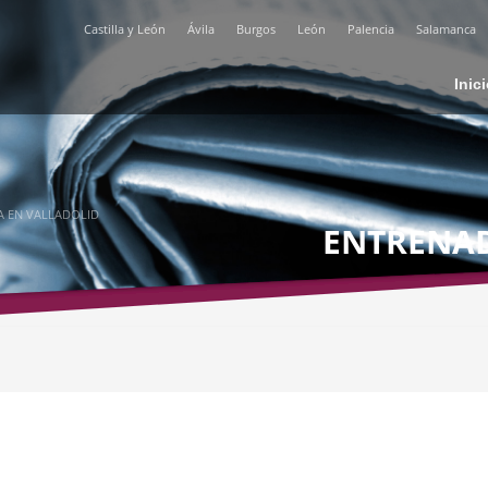
Castilla y León
Ávila
Burgos
León
Palencia
Salamanca
Inic
A EN VALLADOLID
ENTRENA