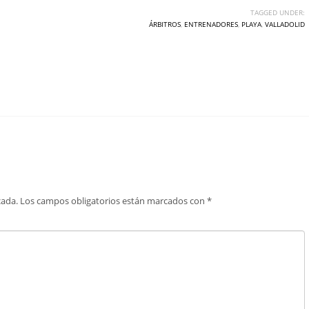
TAGGED UNDER:
ÁRBITROS
,
ENTRENADORES
,
PLAYA
,
VALLADOLID
cada.
Los campos obligatorios están marcados con
*