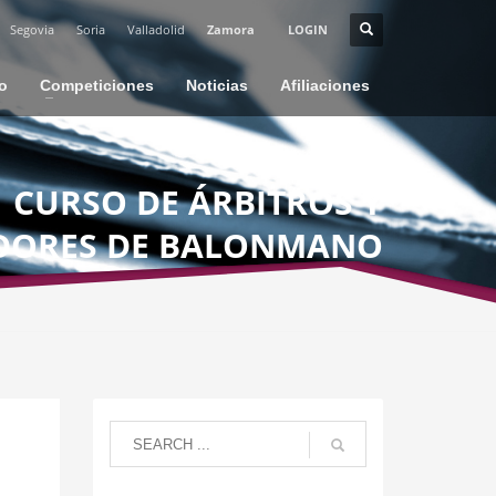
Segovia
Soria
Valladolid
Zamora
LOGIN
io
Competiciones
Noticias
Afiliaciones
CURSO DE ÁRBITROS Y
DORES DE BALONMANO
PLAYA EN VALLADOLID