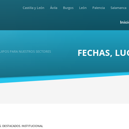
Castilla y León
Ávila
Burgos
León
Palencia
Salamanca
Inic
FECHAS, LU
QUIPOS PARA NUESTROS SECTORES
S
,
DESTACADOS
,
INSTITUCIONAL