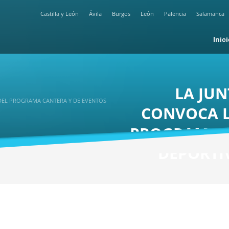
Castilla y León
Ávila
Burgos
León
Palencia
Salamanca
Inic
LA JUN
 DEL PROGRAMA CANTERA Y DE EVENTOS
CONVOCA L
PROGRAMA C
DEPORTI