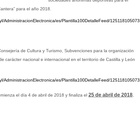
sociedades anónimas deportivas para el
Cantera” para el año 2018.
b/jcyl/AdministracionElectronica/es/Plantilla100DetalleFeed/1251181
onsejería de Cultura y Turismo, Subvenciones para la organización
e carácter nacional e internacional en el territorio de Castilla y León
b/jcyl/AdministracionElectronica/es/Plantilla100DetalleFeed/1251181
25 de abril de 2018
.
mienza el día 4 de abril de 2018 y finaliza el