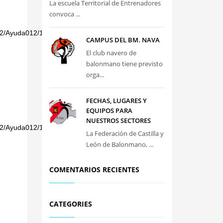
La escuela Territorial de Entrenadores
convoca ...
050732/Ayuda012/1284794287975/Propuesta
CAMPUS DEL BM. NAVA
El club navero de
balonmano tiene previsto
orga...
FECHAS, LUGARES Y
EQUIPOS PARA
NUESTROS SECTORES
050732/Ayuda012/1284794298912/Propuesta
La Federación de Castilla y
León de Balonmano, ...
COMENTARIOS RECIENTES
CATEGORIES