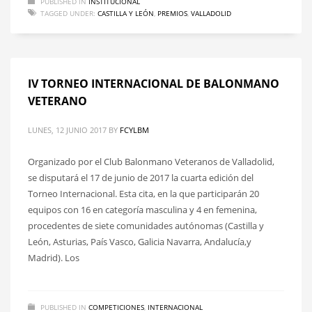
PUBLISHED IN
INSTITUCIONAL
TAGGED UNDER:
CASTILLA Y LEÓN
,
PREMIOS
,
VALLADOLID
IV TORNEO INTERNACIONAL DE BALONMANO
VETERANO
LUNES, 12 JUNIO 2017
BY
FCYLBM
Organizado por el Club Balonmano Veteranos de Valladolid,
se disputará el 17 de junio de 2017 la cuarta edición del
Torneo Internacional. Esta cita, en la que participarán 20
equipos con 16 en categoría masculina y 4 en femenina,
procedentes de siete comunidades autónomas (Castilla y
León, Asturias, País Vasco, Galicia Navarra, Andalucía,y
Madrid). Los
PUBLISHED IN
COMPETICIONES
,
INTERNACIONAL