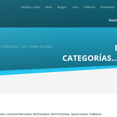
Castilla y León
Ávila
Burgos
León
Palencia
Salamanca
Inic
, CATEGORÍAS… DEL TORNEO DE BÉJAR
CATEGORÍAS…
ONES
,
CONCENTRACIONES
,
DESTACADOS
,
INSTITUCIONAL
,
SELECCIONES
,
TORNEOS