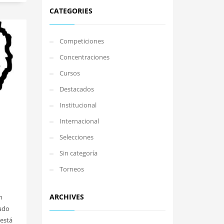
CATEGORIES
Competiciones
Concentraciones
Cursos
Destacados
Institucional
Internacional
Selecciones
Sin categoría
Torneos
ARCHIVES
n
eado
 está