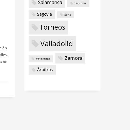
Salamanca
Santoña
Segovia
Soria
Torneos
Valladolid
ción
iles,
Zamora
Veteranos
es en
Árbitros