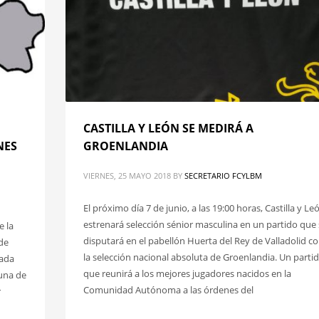
CASTILLA Y LEÓN SE MEDIRÁ A
NES
GROENLANDIA
VIERNES, 25 MAYO 2018
BY
SECRETARIO FCYLBM
El próximo día 7 de junio, a las 19:00 horas, Castilla y Le
estrenará selección sénior masculina en un partido que 
e la
disputará en el pabellón Huerta del Rey de Valladolid c
 de
la selección nacional absoluta de Groenlandia. Un parti
rada
que reunirá a los mejores jugadores nacidos en la
 una de
Comunidad Autónoma a las órdenes del
r