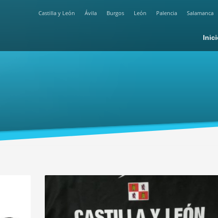
Castilla y León
Ávila
Burgos
León
Palencia
Salamanca
Inic