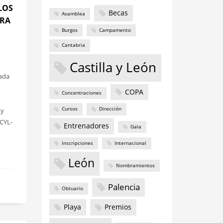
LOS
Becas
Asamblea
ARA
Burgos
Campamento
Cantabria
Castilla y León
cada
COPA
Concentraciones
Cursos
Dirección
 y
OCYL-
Entrenadores
Gala
Inscripciones
Internacional
León
Nombramientos
Palencia
Obtuario
Playa
Premios