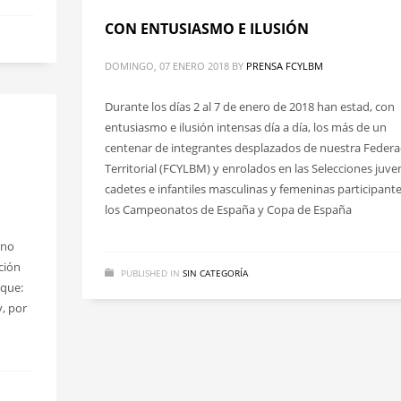
CON ENTUSIASMO E ILUSIÓN
DOMINGO, 07 ENERO 2018
BY
PRENSA FCYLBM
Durante los días 2 al 7 de enero de 2018 han estad, con
entusiasmo e ilusión intensas día a día, los más de un
centenar de integrantes desplazados de nuestra Federa
Territorial (FCYLBM) y enrolados en las Selecciones juven
cadetes e infantiles masculinas y femeninas participant
los Campeonatos de España y Copa de España
ano
ación
PUBLISHED IN
SIN CATEGORÍA
 que:
y, por