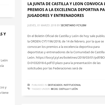
LA JUNTA DE CASTILLA Y LEON CONVOCA 
PREMIOS A LA EXCELENCIA DEPORTIVA P
JUGADORES Y ENTRENADORES
JUEVES, 01 MARZO 2018
BY
SECRETARIO FCYLBM
S Y
En el Boletin Oficial de Castilla y León de hoy sale publi
la ORDEN CYT/196/2018, de 14 de febrero, por la que se
convocan los premios a la excelencia deportiva para
deportistas y entrenadores de la Comunidad de Castilla
León. https://bocyl.jcyl.es/boletines/2018/03/01/pdf/B
y León
D-01032018-6.pdf El plazo para la presentación de las
cía
solicitudes por las Federaciones será de
PUBLISHED IN
DESTACADOS
,
INSTITUCIONAL
icos y
TAGGED UNDER:
BECAS
,
CASTILLA Y LEÓN
 tiene