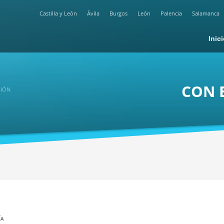
Castilla y León
Ávila
Burgos
León
Palencia
Salamanca
Inic
CON 
SIÓN
ÍA