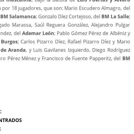
 por 18 jugadores, que son: Mario Escudero Almagro, del
l
BM Salamanca
; Gonzalo Díez Cortejoso, del
BM La Salle
;
lgado Marassa, Saúl Reguera González, Alejandro Pulgar
ández, del
Ademar León
; Pablo Gómez Pérez de Albéniz y
 Burgos
; Carlos Pizarro Díez, Rafael Pizarro Díez y Mario
 de Aranda
, y Luis Gavilanes Izquierdo, Diego Rodríguez
aro Pérez Ménez y Francisco de Fuente Papperitz, del
BM
:
ENTRADOS
R