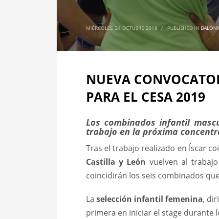
MIÉRCOLES, 24 OCTUBRE 2018
/
PUBLISHED IN
BALON
NUEVA CONVOCATOR
PARA EL CESA 2019
Los combinados infantil mascu
trabajo en la próxima concentra
Tras el trabajo realizado en Íscar c
Castilla y León
vuelven al trabaj
coincidirán los seis combinados qu
La
selección infantil femenina
, di
primera en iniciar el stage durante 