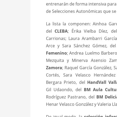
entrenarán de forma intensiva para
de Selecciones Autonómicas que se c
La lista la componen: Ainhoa Garc
del
CLEBA
; Érika Vielba Díez, d
Carrionas; Laura Arambarri García
Arce y Sara Sánchez Gómez, de
Femenino
; Andrea Luelmo Barbero
Mezquita y Minerva Asensio Zam
Zamora
; Raquel García González, 
Cortés, Sara Velasco Hernández
Bergara Prieto, del
HandVall Vall
Gil Udaondo, del
BM Aula Cultu
Rodríguez Pastrano, del
BM Delici
Henar Velasco González y Valeria Ll
De igual modo, la
selección infan