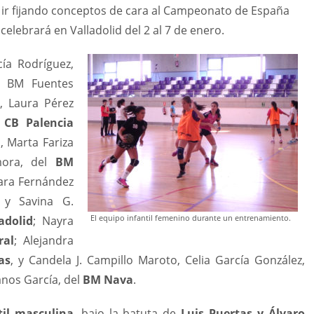
 ir fijando conceptos de cara al Campeonato de España
elebrará en Valladolid del 2 al 7 de enero.
ía Rodríguez,
el BM Fuentes
, Laura Pérez
l
CB Palencia
, Marta Fariza
ora, del
BM
Sara Fernández
 y Savina G.
El equipo infantil femenino durante un entrenamiento.
adolid
; Nayra
ral
; Alejandra
as
, y Candela J. Campillo Maroto, Celia García González,
anos García, del
BM Nava
.
til masculina
, bajo la batuta de
Luis Puertas y Álvaro