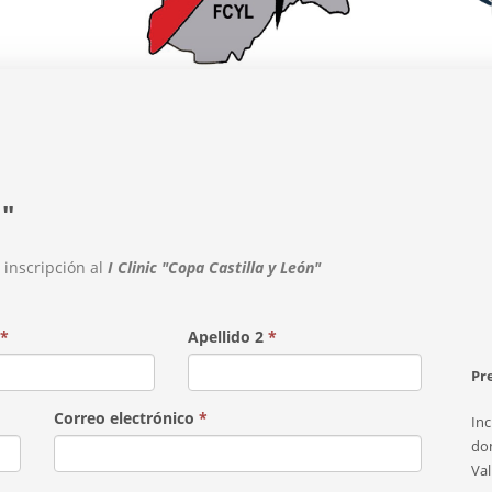
n"
u inscripción al
I Clinic "Copa Castilla y León"
*
Apellido 2
*
Pr
Correo electrónico
*
Inc
dom
Val