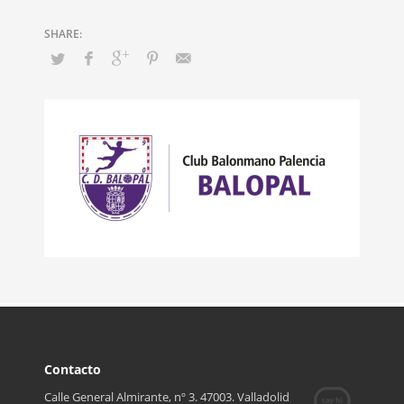
Equipos del
Club:
– PIZZERIA LA NONNA BALOPAL (2ª DIV
MASCULINA)
– SEMILLAS KWS BALOPAL (JUVENIL
MASCULINA)
– ASESORIA VALDEOLMILLOS BALOPAL
(CADETE MASCULINO)
– CLINICA DENTAL CELADA BALOPAL
(CADETE MASCULINO)
– DISPAFAR BALOPAL (INFANTIL MASCU
Contacto
Calle General Almirante, nº 3. 47003. Valladolid
– RTE. TRANSILVANIA BALOPAL (INFANT