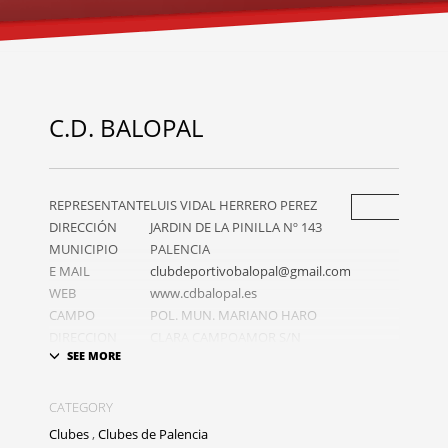
C.D. BALOPAL
REPRESENTANTE
LUIS VIDAL HERRERO PEREZ
DIRECCIÓN
JARDIN DE LA PINILLA Nº 143
MUNICIPIO
PALENCIA
E MAIL
clubdeportivobalopal@gmail.com
WEB
www.cdbalopal.es
CAMPO
POL. MUN. MARIANO HARO
DIRECCION
CLARA CAMPOAMOR S/N
CAMPO
PALENCIA
TELEFONO
CAMPO
CATEGORY
Opciones:
Clubes
,
Clubes de Palencia