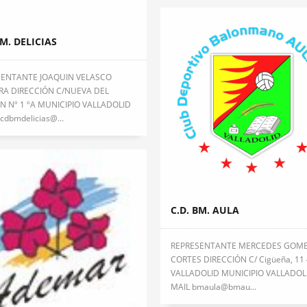
BM. DELICIAS
SENTANTE JOAQUIN VELASCO
RA DIRECCIÓN C/NUEVA DEL
 Nº 1 ºA MUNICIPIO VALLADOLID
cdbmdelicias@...
C.D. BM. AULA
REPRESENTANTE MERCEDES GOM
CORTES DIRECCIÓN C/ Cigüeña, 11
VALLADOLID MUNICIPIO VALLADOL
MAIL bmaula@bmau...