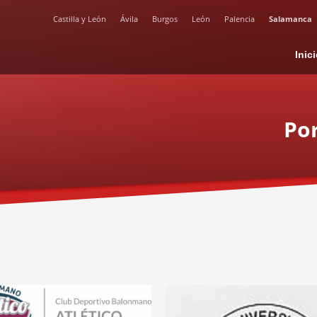
Castilla y León
Ávila
Burgos
León
Palencia
Salamanca
Inic
Por