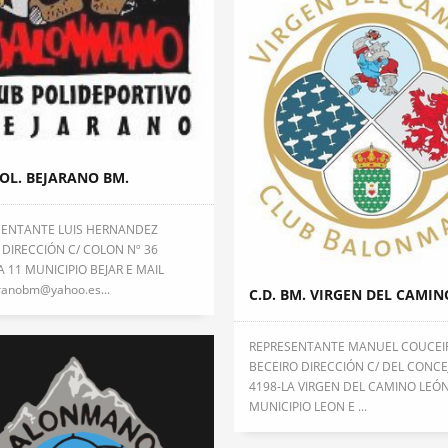
POL. BEJARANO BM.
SENTANTE LUIS HERNANDEZ
 DIRECCIÓN C/ COLON Nº 36
A 11 MUNICIPIO BEJAR E MAIL
ranobm@yahoo.es...
C.D. BM. VIRGEN DEL CAMIN
REPRESENTANTE MANUEL COUCEI
BECEIRO DIRECCIÓN C/ DEL CONCE
4198-LA VIRGEN DEL CAMINO LEÓ
MUNICIPIO LEON E ...