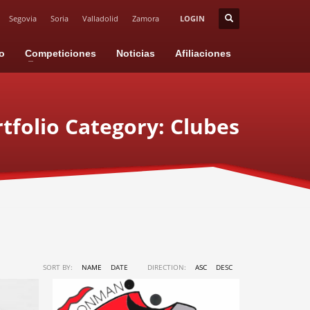
Segovia
Soria
Valladolid
Zamora
LOGIN
io
Competiciones
Noticias
Afiliaciones
tfolio Category:
Clubes
SORT BY:
NAME
DATE
DIRECTION:
ASC
DESC