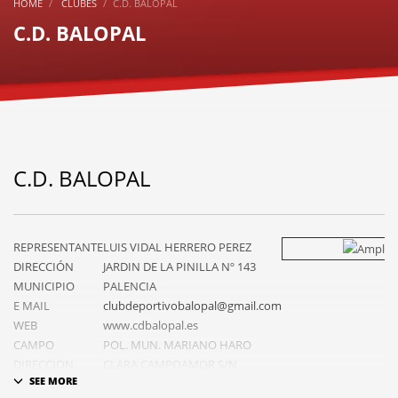
HOME
CLUBES
C.D. BALOPAL
C.D. BALOPAL
C.D. BALOPAL
REPRESENTANTE
LUIS VIDAL HERRERO PEREZ
DIRECCIÓN
JARDIN DE LA PINILLA Nº 143
MUNICIPIO
PALENCIA
E MAIL
clubdeportivobalopal@gmail.com
WEB
www.cdbalopal.es
CAMPO
POL. MUN. MARIANO HARO
DIRECCION
CLARA CAMPOAMOR S/N
CAMPO
PALENCIA