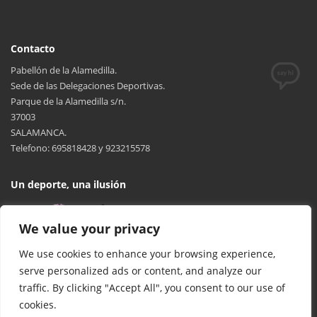
– DISPAFAR BALOPAL (INFANTIL MASCULINO
– RTE. TRANSILVANIA BALOPAL (INFANTIL
Contacto
MASCULINO)
Pabellón de la Alamedilla.
Sede de las Delegaciones Deportivas.
Parque de la Alamedilla s/n.
– ACEITE FERGUS BALOPAL (INFANTIL
37003
MASCULINO)
SALAMANCA.
Telefono: 695818428 y 923215578
Un deporte, una ilusión
We value your privacy
We use cookies to enhance your browsing experience,
serve personalized ads or content, and analyze our
traffic. By clicking "Accept All", you consent to our use of
cookies.