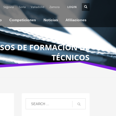
Segovia
Soria
Valladolid
Zamora
LOGIN
io
Competiciones
Noticias
Afiliaciones
SOS DE FORMACIÓN DE
TÉCNICOS