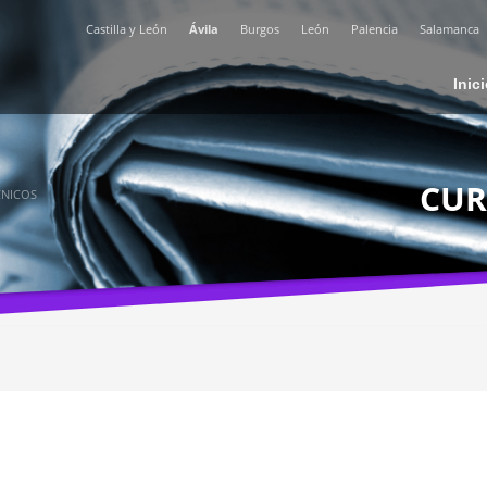
Castilla y León
Ávila
Burgos
León
Palencia
Salamanca
Inic
CUR
CNICOS