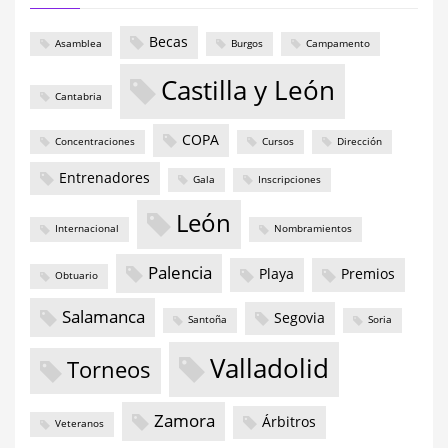
Becas
Asamblea
Burgos
Campamento
Castilla y León
Cantabria
COPA
Concentraciones
Cursos
Dirección
Entrenadores
Gala
Inscripciones
León
Internacional
Nombramientos
Palencia
Playa
Premios
Obtuario
Salamanca
Segovia
Santoña
Soria
Valladolid
Torneos
Zamora
Árbitros
Veteranos