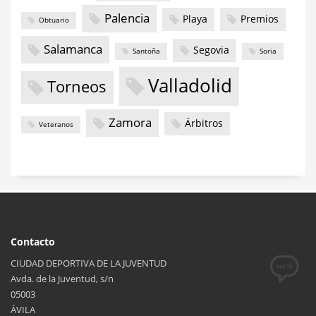
Palencia
Playa
Premios
Obtuario
Salamanca
Segovia
Santoña
Soria
Valladolid
Torneos
Zamora
Árbitros
Veteranos
Contacto
CIUDAD DEPORTIVA DE LA JUVENTUD
Avda. de la Juventud, s/n
05003
ÁVILA