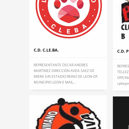
C.D. C.LE.BA.
C.D. 
REPRESENTANTE OSCAR ANDRES
REPRE
MARTINEZ DIRECCIÓN AVDA SAEZ DE
TELLEZ
MIERA S/N ESTADIO REINO DE LEON-OF.
OFICIN
MUNICIPIO LEON E MAIL...
cpbeja