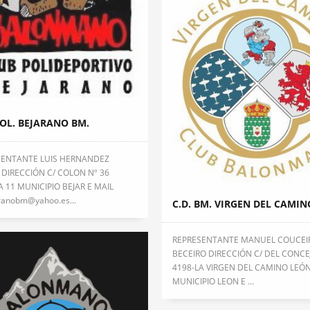
POL. BEJARANO BM.
SENTANTE LUIS HERNANDEZ
 DIRECCIÓN C/ COLON Nº 36
A 11 MUNICIPIO BEJAR E MAIL
ranobm@yahoo.es...
C.D. BM. VIRGEN DEL CAMIN
REPRESENTANTE MANUEL COUCEI
BECEIRO DIRECCIÓN C/ DEL CONCE
4198-LA VIRGEN DEL CAMINO LEÓ
MUNICIPIO LEON E ...