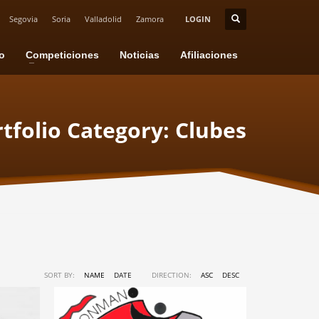
Segovia
Soria
Valladolid
Zamora
LOGIN
io
Competiciones
Noticias
Afiliaciones
tfolio Category:
Clubes
SORT BY:
NAME
DATE
DIRECTION:
ASC
DESC