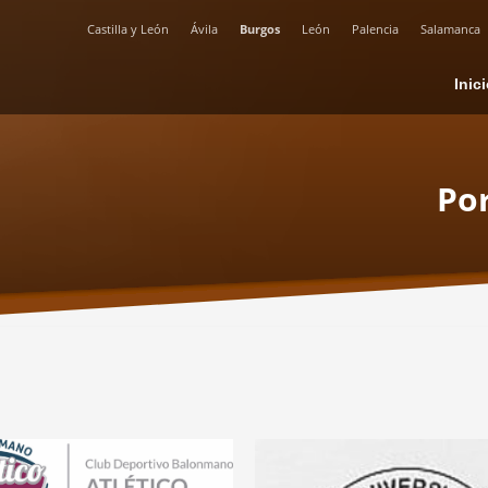
Castilla y León
Ávila
Burgos
León
Palencia
Salamanca
Inic
Por