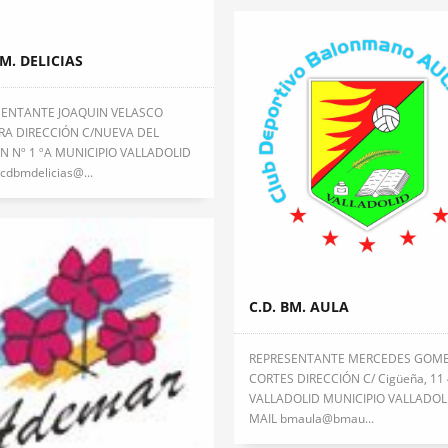
BM. DELICIAS
SENTANTE JOAQUIN VELASCO
RA DIRECCIÓN C/NUEVA DEL
 Nº 1 ºA MUNICIPIO VALLADOLID
cdbmdelicias@...
C.D. BM. AULA
REPRESENTANTE MERCEDES GOM
CORTES DIRECCIÓN C/ Cigüeña, 11
VALLADOLID MUNICIPIO VALLADOL
MAIL bmaula@bmau...