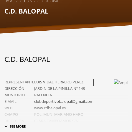
HOME
CLUBES
C.D. BALOPAL
C.D. BALOPAL
C.D. BALOPAL
REPRESENTANTE
LUIS VIDAL HERRERO PEREZ
DIRECCIÓN
JARDIN DE LA PINILLA Nº 143
MUNICIPIO
PALENCIA
E MAIL
clubdeportivobalopal@gmail.com
WEB
www.cdbalopal.es
CAMPO
POL. MUN. MARIANO HARO
DIRECCION
CLARA CAMPOAMOR S/N
CAMPO
PALENCIA