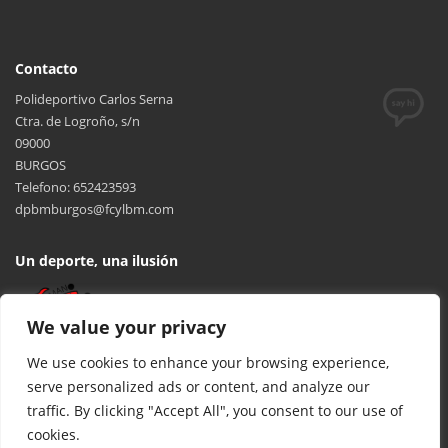
– DISPAFAR BALOPAL (INFANTIL MASCULINO
– RTE. TRANSILVANIA BALOPAL (INFANTIL
Contacto
MASCULINO)
Polideportivo Carlos Serna
Ctra. de Logroño, s/n
09000
– ACEITE FERGUS BALOPAL (INFANTIL
BURGOS
MASCULINO)
Telefono: 652423593
dpbmburgos@fcylbm.com
Un deporte, una ilusión
We value your privacy
We use cookies to enhance your browsing experience,
serve personalized ads or content, and analyze our
traffic. By clicking "Accept All", you consent to our use of
cookies.