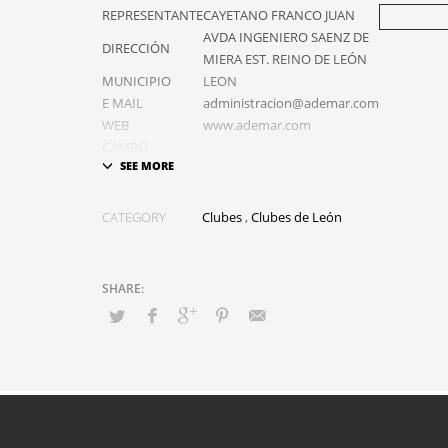
REPRESENTANTE
CAYETANO FRANCO JUAN
AVDA INGENIERO SAENZ DE
DIRECCIÓN
MIERA EST. REINO DE LEÓN
MUNICIPIO
LEON
E MAIL
administracion@ademar.com
WEB
www.ademar.com
CAMPO
DIRECCION
CAMPO
TELEFONO
CATEGORY
Clubes
,
Clubes de León
CAMPO
Opciones:
Equipos del
Club:
– ABANCA ADEMAR LEON (DIVISI
HONOR MASCULINA)
– UNIVERSIDAD DE LEON ADEMAR