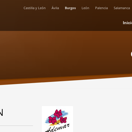
Castilla y León
Ávila
Burgos
León
Palencia
Salamanca
Inic
N