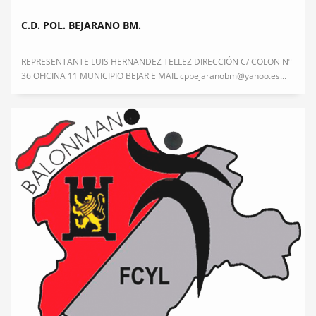
C.D. POL. BEJARANO BM.
REPRESENTANTE LUIS HERNANDEZ TELLEZ DIRECCIÓN C/ COLON Nº
36 OFICINA 11 MUNICIPIO BEJAR E MAIL cpbejaranobm@yahoo.es...