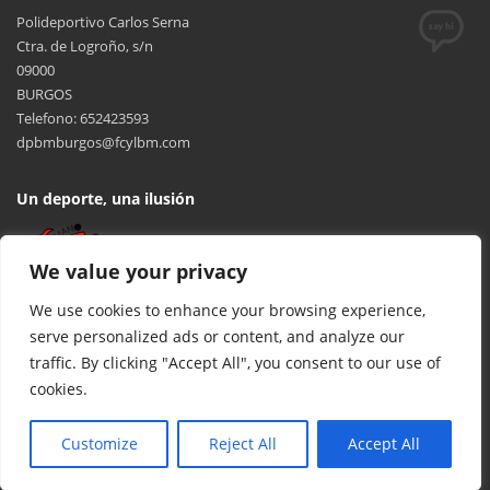
Polideportivo Carlos Serna
Ctra. de Logroño, s/n
09000
BURGOS
Telefono: 652423593
dpbmburgos@fcylbm.com
Un deporte, una ilusión
We value your privacy
We use cookies to enhance your browsing experience,
serve personalized ads or content, and analyze our
traffic. By clicking "Accept All", you consent to our use of
cookies.
© 2017 FCYLBM Federación Territorial de Balonmano de Castilla y
León. Todos los derechos reservados. Desarrollado por
TOOOLS
.
Customize
Reject All
Accept All